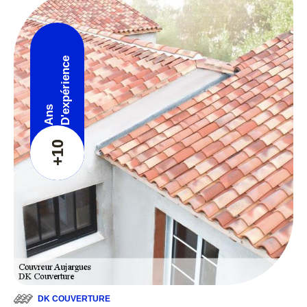
D'expérience
Ans
+10
DK COUVERTURE