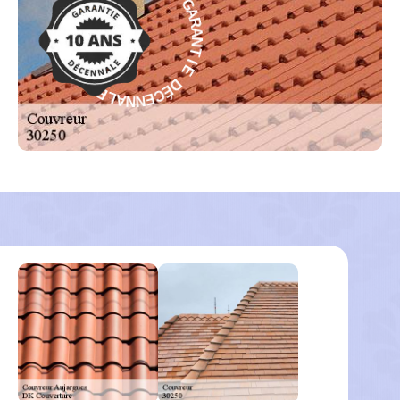
C
N
É
T
D
I
E
E
D
I
T
É
N
C
A
E
R
N
A
N
G
A
L
-
E