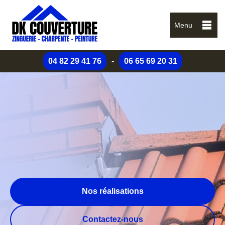
Menu
04 82 29 41 76
-
06 65 69 20 31
Nos réalisations
Contactez-nous