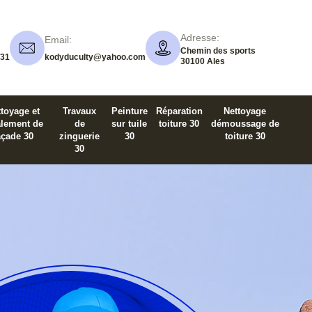
Adresse:
Email:
Chemin des sports
 31
kodyduculty@yahoo.com
30100 Ales
toyage et
Travaux
Peinture
Réparation
Nettoyage
alement de
de
sur tuile
toiture 30
démoussage de
açade 30
zinguerie
30
toiture 30
30