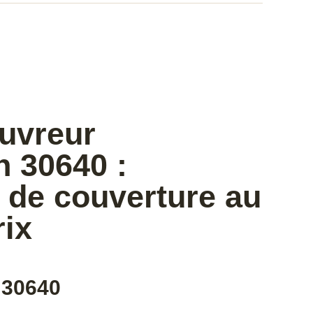
ouvreur
n 30640 :
 de couverture au
rix
 30640