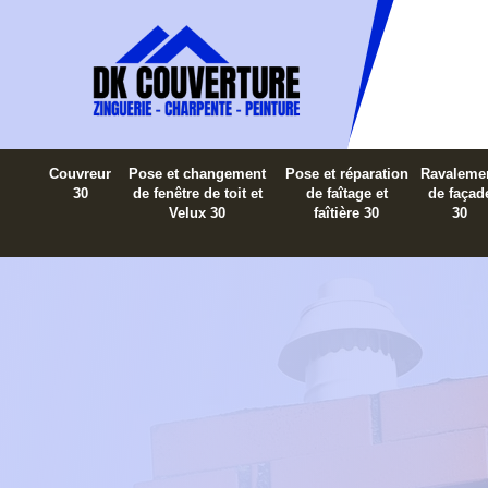
Couvreur
Pose et changement
Pose et réparation
Ravaleme
30
de fenêtre de toit et
de faîtage et
de façad
Velux 30
faîtière 30
30