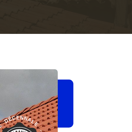
E
-
L
G
A
A
N
R
N
A
E
N