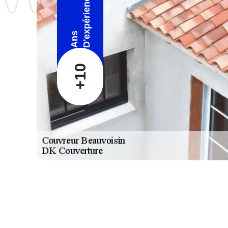
D'expérience
Ans
+10