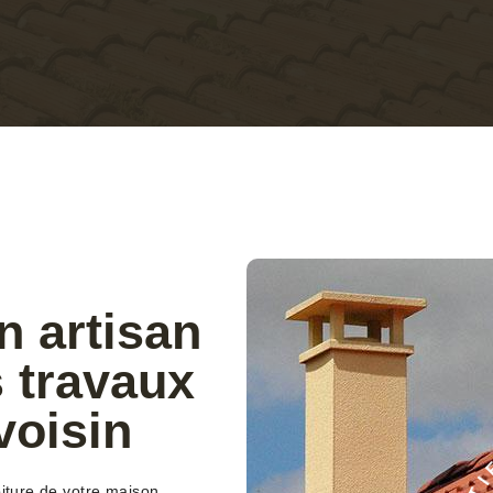
n artisan
s travaux
voisin
C
oiture de votre maison.