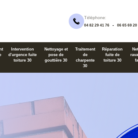
Téléphone:
-
04 82 29 41 76
06 65 69 20
nt
Intervention
Nettoyage et
Traitement
Réparation
Net
e
d'urgence fuite
pose de
de
fuite de
rav
toiture 30
gouttière 30
charpente
toiture 30
f
30