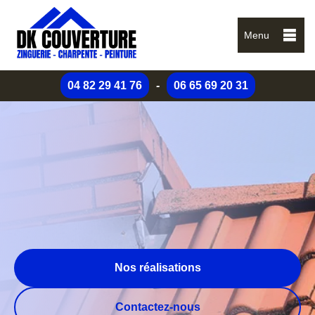
Menu
04 82 29 41 76
-
06 65 69 20 31
Nos réalisations
Contactez-nous