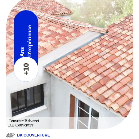
D'expérience
Ans
+10
DK COUVERTURE