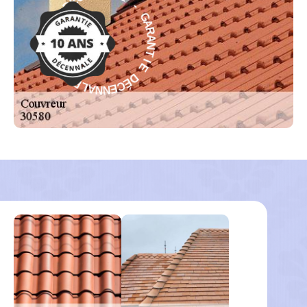
A
N
R
E
A
C
N
É
T
D
I
E
E
I
D
T
É
N
C
A
E
R
N
A
N
G
A
-
L
E