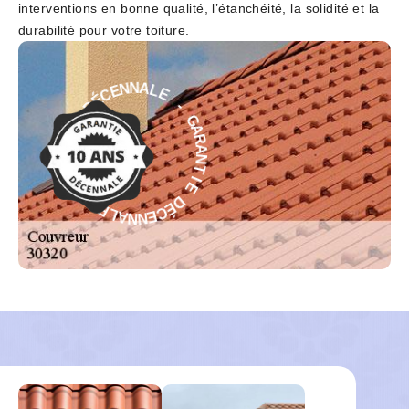
interventions en bonne qualité, l’étanchéité, la solidité et la
durabilité pour votre toiture.
E
-
L
A
G
N
A
N
R
E
A
C
N
É
T
D
I
E
E
I
D
T
É
N
C
A
E
R
N
A
N
G
A
-
L
E