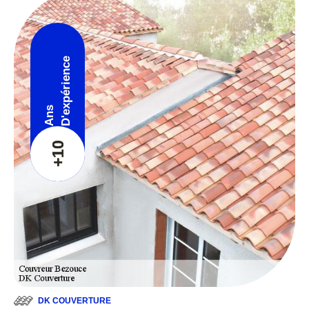
D'expérience
Ans
+10
DK COUVERTURE