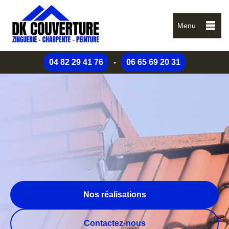
Menu
04 82 29 41 76
-
06 65 69 20 31
Nos réalisations
Contactez-nous