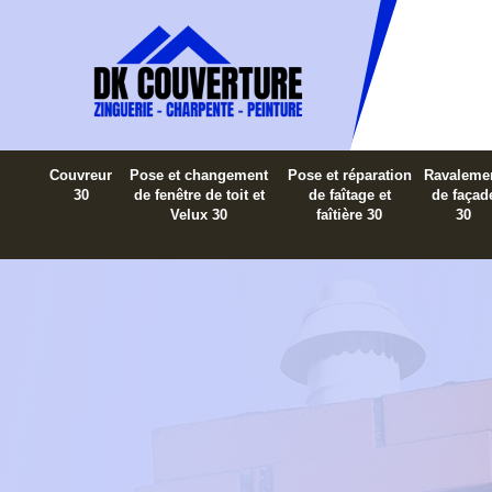
Couvreur
Pose et changement
Pose et réparation
Ravaleme
30
de fenêtre de toit et
de faîtage et
de façad
Velux 30
faîtière 30
30