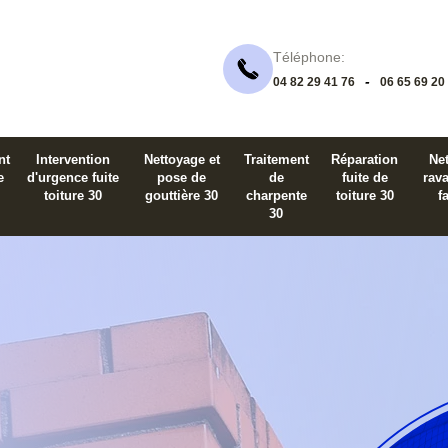
Téléphone:
-
04 82 29 41 76
06 65 69 20
nt
Intervention
Nettoyage et
Traitement
Réparation
Net
e
d'urgence fuite
pose de
de
fuite de
rav
toiture 30
gouttière 30
charpente
toiture 30
f
30