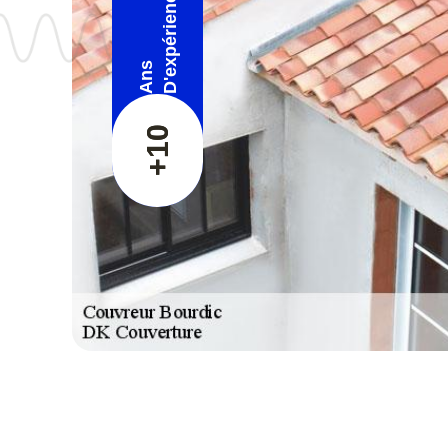
D'expérience
Ans
+10