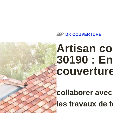
DK COUVERTURE
Artisan c
30190 : En
couverture
collaborer avec
les travaux de t