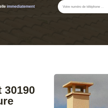
elle
immediatement
t 30190
ure