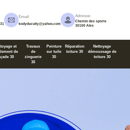
Adresse:
Email:
Chemin des sports
 31
kodyduculty@yahoo.com
30100 Ales
toyage et
Travaux
Peinture
Réparation
Nettoyage
alement de
de
sur tuile
toiture 30
démoussage de
açade 30
zinguerie
30
toiture 30
30