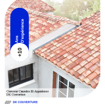
D'expérience
Ans
+10
DK COUVERTURE