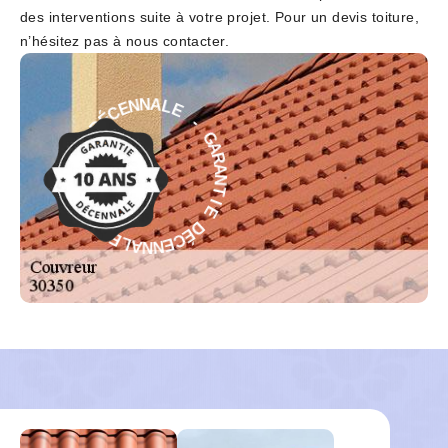
des interventions suite à votre projet. Pour un devis toiture,
n’hésitez pas à nous contacter.
E
-
L
G
A
A
N
R
N
A
E
N
C
T
É
D
I
E
E
D
I
É
T
C
N
E
A
N
R
N
A
A
G
L
-
E