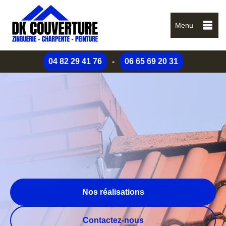
Menu
04 82 29 41 76
-
06 65 69 20 31
Nos réalisations
Contactez-nous