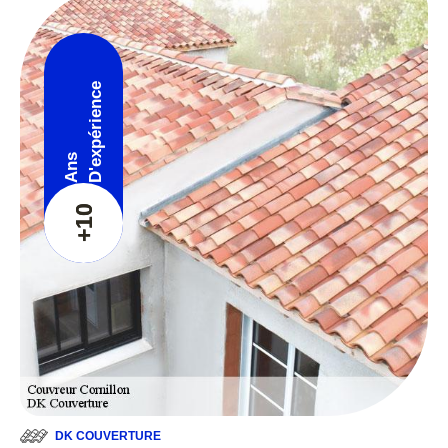
D'expérience
Ans
+10
DK COUVERTURE