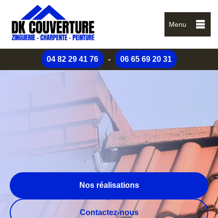
Menu
04 82 29 41 76
-
06 65 69 20 31
Nos réalisations
Contactez-nous