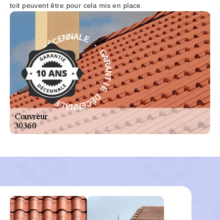
toit peuvent être pour cela mis en place.
E
-
L
G
A
A
N
R
N
A
E
N
C
T
É
D
I
E
E
D
I
É
T
C
N
E
A
N
R
N
A
A
G
L
-
E