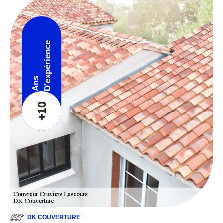
D'expérience
Ans
+10
DK COUVERTURE