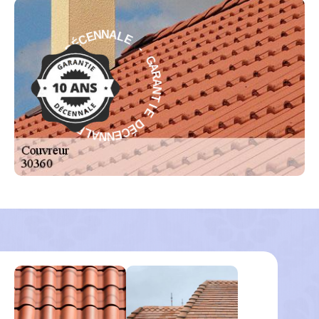
E
L
-
A
G
N
A
N
R
E
A
C
N
É
T
D
I
E
E
I
D
T
É
N
C
A
E
R
N
A
N
G
A
-
L
E