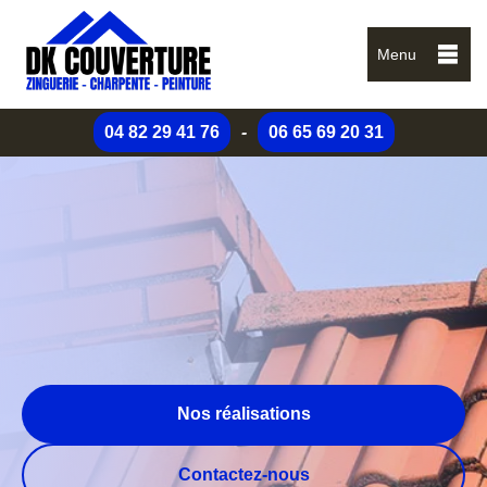
Menu
04 82 29 41 76
-
06 65 69 20 31
Nos réalisations
Contactez-nous