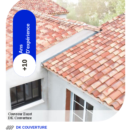
D'expérience
Ans
+10
DK COUVERTURE