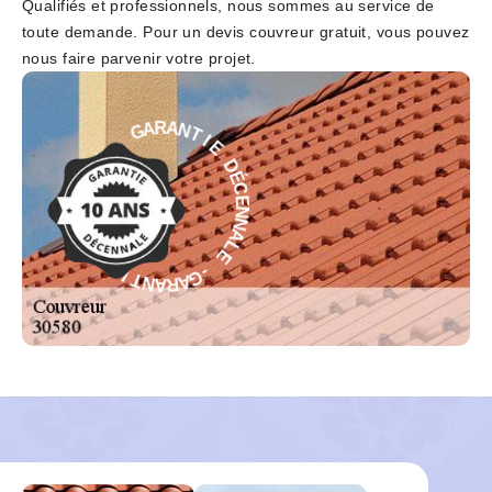
Qualifiés et professionnels, nous sommes au service de
toute demande. Pour un devis couvreur gratuit, vous pouvez
nous faire parvenir votre projet.
T
I
E
N
A
D
R
É
A
C
G
E
N
-
N
A
E
L
L
E
A
N
N
-
G
E
A
C
R
É
A
D
N
T
E
I