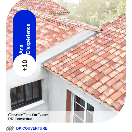
D'expérience
Ans
+10
DK COUVERTURE