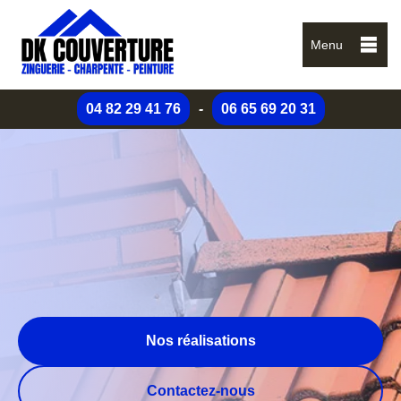
Menu
04 82 29 41 76
-
06 65 69 20 31
Nos réalisations
Contactez-nous