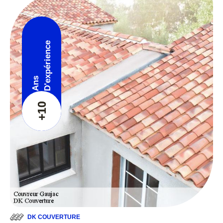
D'expérience
Ans
+10
DK COUVERTURE