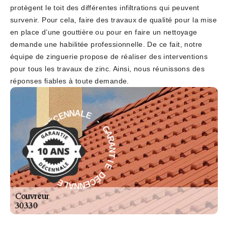
protègent le toit des différentes infiltrations qui peuvent
survenir. Pour cela, faire des travaux de qualité pour la mise
en place d’une gouttière ou pour en faire un nettoyage
demande une habilitée professionnelle. De ce fait, notre
équipe de zinguerie propose de réaliser des interventions
pour tous les travaux de zinc. Ainsi, nous réunissons des
réponses fiables à toute demande.
E
-
L
G
A
A
N
R
N
A
E
N
C
T
É
D
I
E
E
D
I
É
T
C
N
E
A
N
R
N
A
A
G
L
-
E