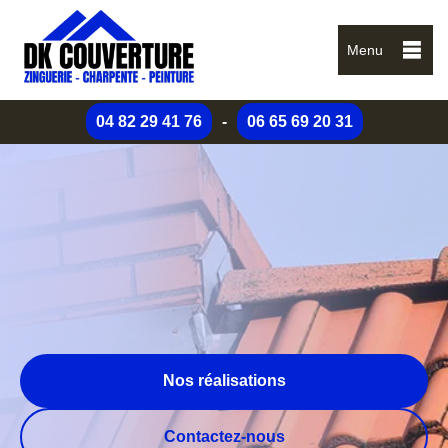
Menu
04 82 29 41 76
-
06 65 69 20 31
Nos réalisations
Contactez-nous