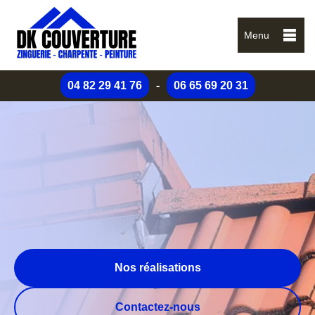
Menu
04 82 29 41 76
-
06 65 69 20 31
Nos réalisations
Contactez-nous