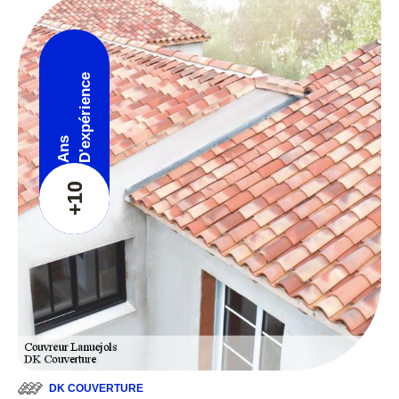
D'expérience
Ans
+10
DK COUVERTURE