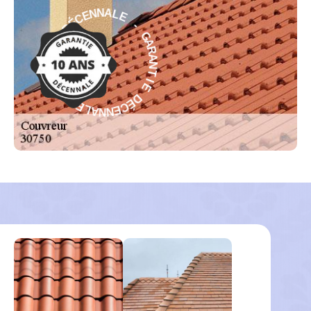
E
-
L
A
G
N
A
N
R
E
A
C
N
É
T
D
I
E
E
D
I
T
É
N
C
A
E
R
N
A
N
G
A
L
-
E