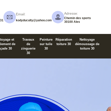
Adresse:
Email:
Chemin des sports
 31
kodyduculty@yahoo.com
30100 Ales
toyage et
Travaux
Peinture
Réparation
Nettoyage
alement de
de
sur tuile
toiture 30
démoussage de
açade 30
zinguerie
30
toiture 30
30