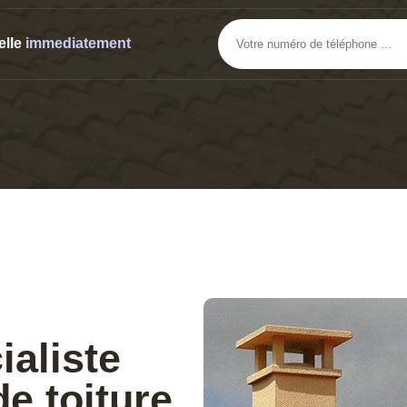
elle
immediatement
ialiste
de toiture