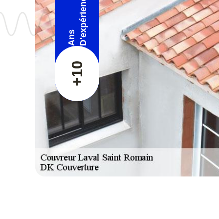
D'expérience
Ans
+10