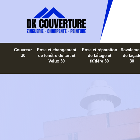
Couvreur
Pose et changement
Pose et réparation
Ravaleme
30
de fenêtre de toit et
de faîtage et
de façad
Velux 30
faîtière 30
30