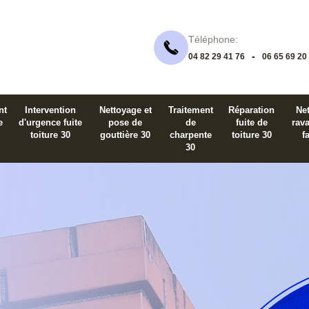
Téléphone:
-
04 82 29 41 76
06 65 69 20
nt
Intervention
Nettoyage et
Traitement
Réparation
Net
e
d'urgence fuite
pose de
de
fuite de
rav
toiture 30
gouttière 30
charpente
toiture 30
f
30