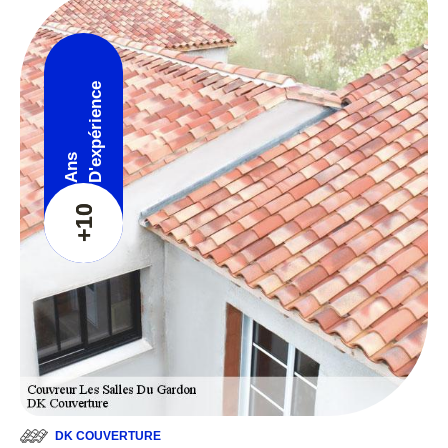
D'expérience
Ans
+10
DK COUVERTURE