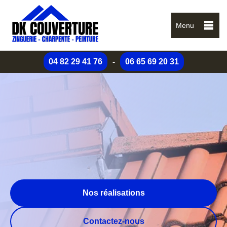
Menu
04 82 29 41 76
-
06 65 69 20 31
Nos réalisations
Contactez-nous