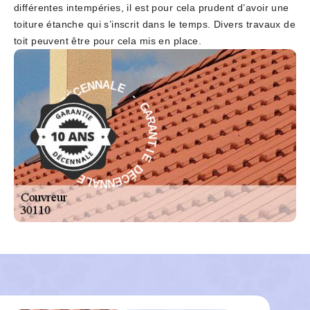
différentes intempéries, il est pour cela prudent d’avoir une
toiture étanche qui s’inscrit dans le temps. Divers travaux de
toit peuvent être pour cela mis en place.
-
E
L
G
A
A
N
R
N
A
E
N
C
T
É
I
D
E
E
D
I
É
T
C
N
E
A
N
R
N
A
A
G
L
-
E