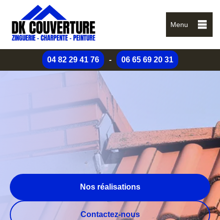
Menu
04 82 29 41 76
-
06 65 69 20 31
Nos réalisations
Contactez-nous