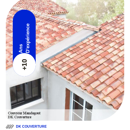
D'expérience
Ans
+10
DK COUVERTURE