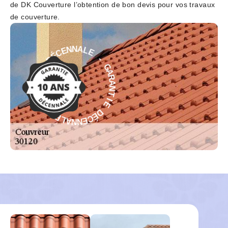
de DK Couverture l’obtention de bon devis pour vos travaux
de couverture.
E
L
-
A
G
N
A
N
R
E
A
C
N
É
T
D
I
E
E
I
D
T
É
N
C
A
E
R
N
A
N
G
A
-
L
E