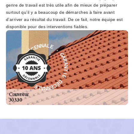
genre de travail est très utile afin de mieux de préparer
surtout qu’il y a beaucoup de démarches à faire avant
d’arriver au résultat du travail. De ce fait, notre équipe est
disponible pour des interventions fiables.
E
-
L
G
A
A
N
R
N
A
E
N
C
T
É
D
I
E
E
D
I
É
T
C
N
E
A
N
R
N
A
A
G
L
-
E