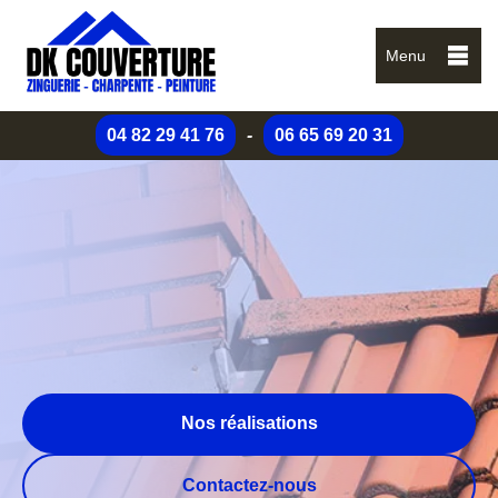
Menu
04 82 29 41 76
-
06 65 69 20 31
Nos réalisations
Contactez-nous