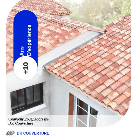
D'expérience
Ans
+10
DK COUVERTURE