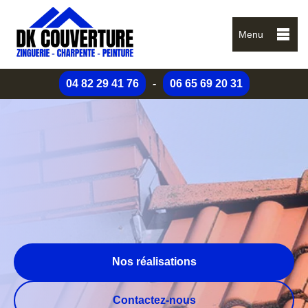
Menu
04 82 29 41 76
-
06 65 69 20 31
Nos réalisations
Contactez-nous