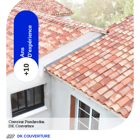
D'expérience
Ans
+10
DK COUVERTURE