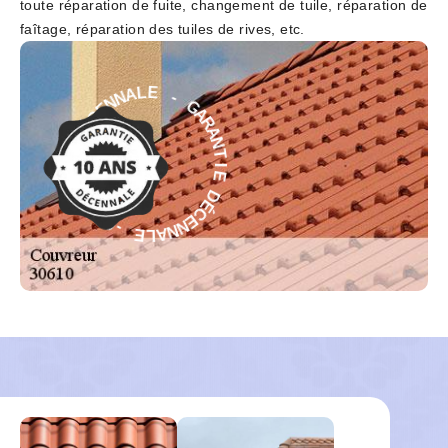
toute réparation de fuite, changement de tuile, réparation de
faîtage, réparation des tuiles de rives, etc.
G
-
A
R
E
A
L
N
A
T
N
I
N
E
E
C
D
É
É
D
C
E
E
N
I
N
T
A
N
L
A
E
R
A
-
G