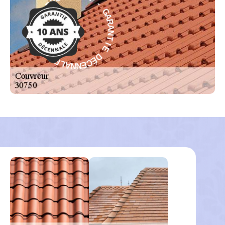
N
A
N
R
E
A
C
N
É
T
D
I
E
E
I
D
T
É
N
C
A
E
R
N
A
N
G
A
-
L
E