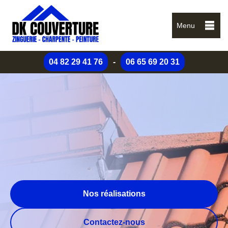
Menu
04 82 29 41 76
-
06 65 69 20 31
Nos réalisations
Contactez-nous