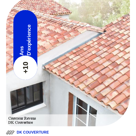
D'expérience
Ans
+10
DK COUVERTURE