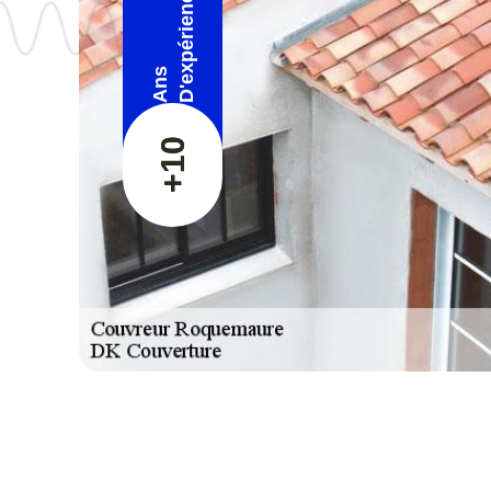
D'expérience
Ans
+10