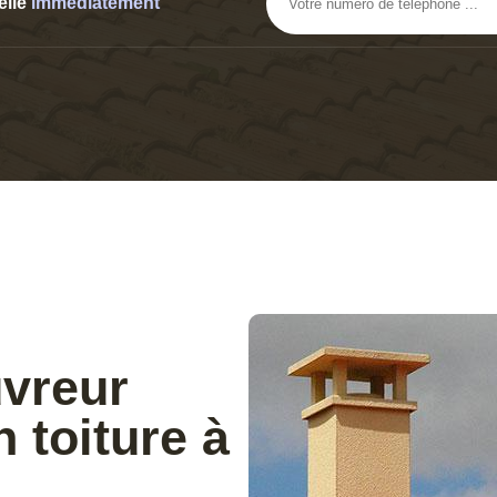
elle
immediatement
uvreur
 toiture à