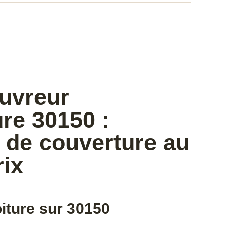
ouvreur
e 30150 :
 de couverture au
rix
oiture sur 30150