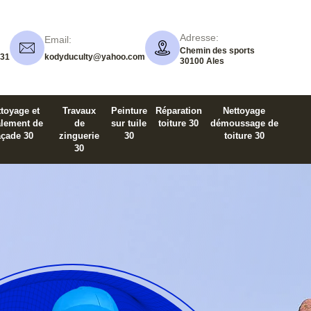
Adresse:
Email:
Chemin des sports
 31
kodyduculty@yahoo.com
30100 Ales
toyage et
Travaux
Peinture
Réparation
Nettoyage
alement de
de
sur tuile
toiture 30
démoussage de
açade 30
zinguerie
30
toiture 30
30