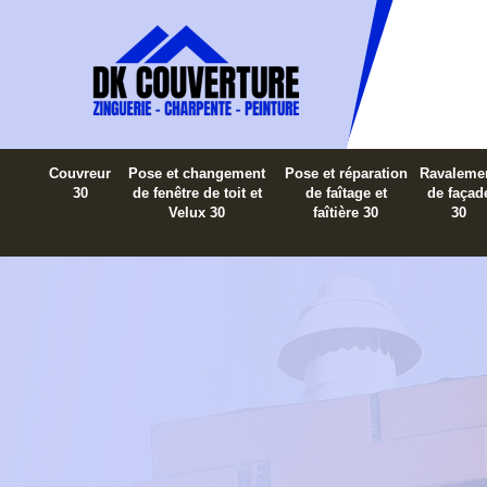
Couvreur
Pose et changement
Pose et réparation
Ravaleme
30
de fenêtre de toit et
de faîtage et
de façad
Velux 30
faîtière 30
30