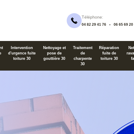
Téléphone:
-
04 82 29 41 76
06 65 69 20
nt
Intervention
Nettoyage et
Traitement
Réparation
Net
e
d'urgence fuite
pose de
de
fuite de
rav
toiture 30
gouttière 30
charpente
toiture 30
f
30