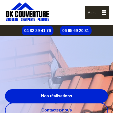
Menu
04 82 29 41 76
-
06 65 69 20 31
Nos réalisations
Contactez-nous