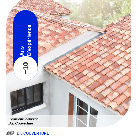
D'expérience
Ans
+10
DK COUVERTURE