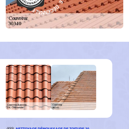
É
T
C
N
E
A
N
R
N
A
A
G
L
-
E