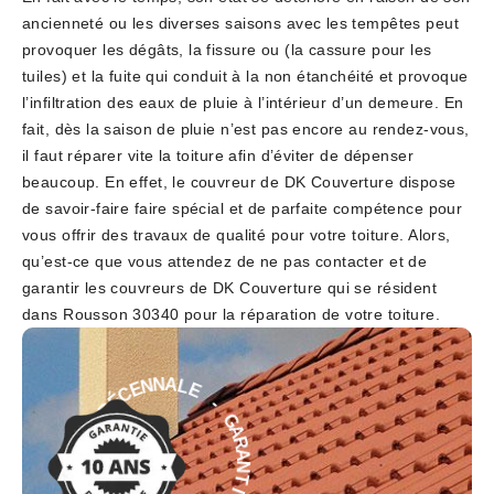
ancienneté ou les diverses saisons avec les tempêtes peut
provoquer les dégâts, la fissure ou (la cassure pour les
tuiles) et la fuite qui conduit à la non étanchéité et provoque
l’infiltration des eaux de pluie à l’intérieur d’un demeure. En
fait, dès la saison de pluie n’est pas encore au rendez-vous,
il faut réparer vite la toiture afin d’éviter de dépenser
beaucoup. En effet, le couvreur de DK Couverture dispose
de savoir-faire faire spécial et de parfaite compétence pour
vous offrir des travaux de qualité pour votre toiture. Alors,
qu’est-ce que vous attendez de ne pas contacter et de
garantir les couvreurs de DK Couverture qui se résident
dans Rousson 30340 pour la réparation de votre toiture.
E
-
L
G
A
A
N
R
N
A
E
N
C
T
É
D
I
E
E
D
I