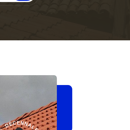
E
-
L
G
A
A
N
R