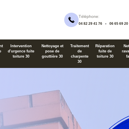
Téléphone:
-
04 82 29 41 76
06 65 69 20
nt
Intervention
Nettoyage et
Traitement
Réparation
Net
e
d'urgence fuite
pose de
de
fuite de
rav
toiture 30
gouttière 30
charpente
toiture 30
f
30