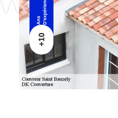
D'expérience
Ans
+10