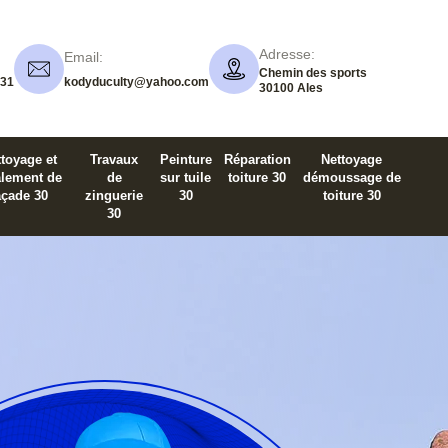
Adresse:
Email:
Chemin des sports
 31
kodyduculty@yahoo.com
30100 Ales
toyage et
Travaux
Peinture
Réparation
Nettoyage
alement de
de
sur tuile
toiture 30
démoussage de
açade 30
zinguerie
30
toiture 30
30