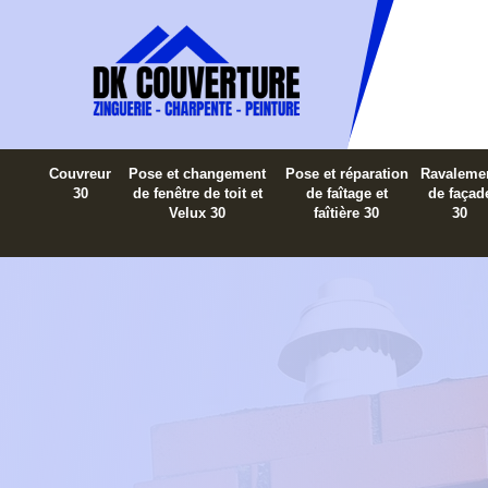
Couvreur
Pose et changement
Pose et réparation
Ravaleme
30
de fenêtre de toit et
de faîtage et
de façad
Velux 30
faîtière 30
30