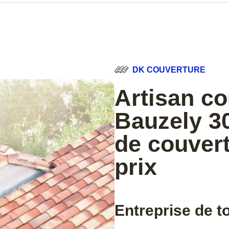
DK COUVERTURE
Artisan co
Bauzely 30
de couvert
prix
Entreprise de t