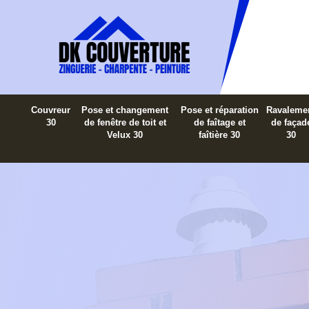
Couvreur
Pose et changement
Pose et réparation
Ravaleme
30
de fenêtre de toit et
de faîtage et
de façad
Velux 30
faîtière 30
30