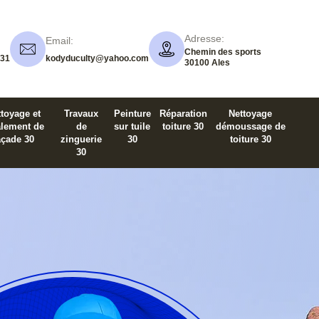
Adresse:
Email:
Chemin des sports
 31
kodyduculty@yahoo.com
30100 Ales
toyage et
Travaux
Peinture
Réparation
Nettoyage
alement de
de
sur tuile
toiture 30
démoussage de
açade 30
zinguerie
30
toiture 30
30