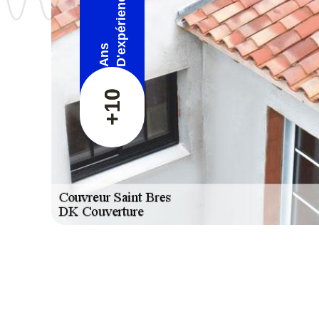
D'expérience
Ans
+10