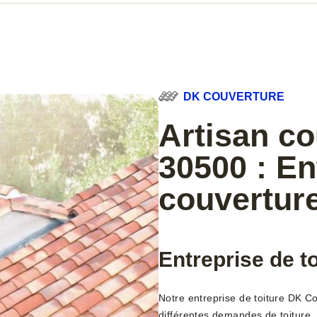
DK COUVERTURE
Artisan co
30500 : En
couverture
Entreprise de t
Notre entreprise de toiture DK C
différentes demandes de toiture.