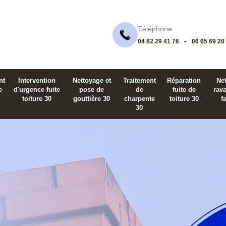
Téléphone:
-
04 82 29 41 76
06 65 69 20
nt
Intervention
Nettoyage et
Traitement
Réparation
Net
e
d'urgence fuite
pose de
de
fuite de
rav
toiture 30
gouttière 30
charpente
toiture 30
f
30