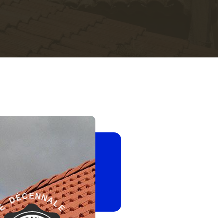
-
E
L
G
A
A
N
R
N
A
E
N