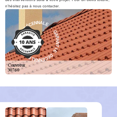
n’hésitez pas à nous contacter.
E
L
-
A
N
G
N
A
E
R
C
A
É
N
D
T
I
E
E
I
D
T
N
É
A
C
R
E
A
N
G
N
A
-
L
E