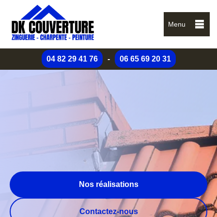
Menu
04 82 29 41 76
-
06 65 69 20 31
Nos réalisations
Contactez-nous