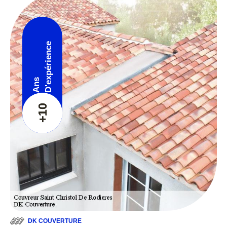
D'expérience
Ans
+10
DK COUVERTURE