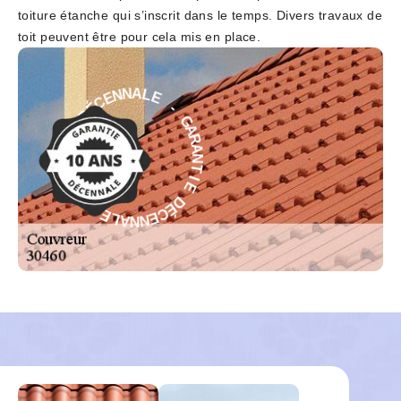
toiture étanche qui s’inscrit dans le temps. Divers travaux de
toit peuvent être pour cela mis en place.
-
E
G
L
A
A
N
R
N
A
N
E
C
T
É
I
D
E
D
E
É
I
C
T
N
E
A
N
R
N
A
A
G
L
E
-