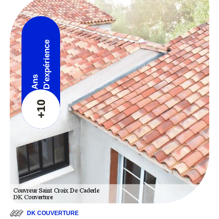
D'expérience
Ans
+10
DK COUVERTURE