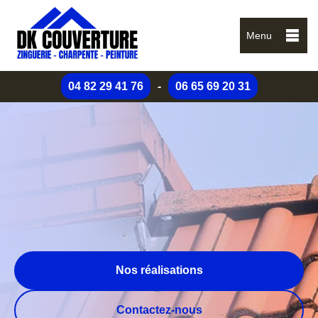
Menu
04 82 29 41 76
-
06 65 69 20 31
Nos réalisations
Contactez-nous