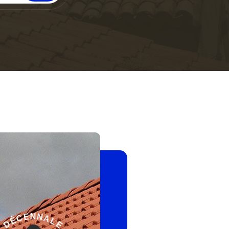
-
G
E
A
L
R
A
A