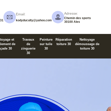
Adresse:
Email:
Chemin des sports
 31
kodyduculty@yahoo.com
30100 Ales
toyage et
Travaux
Peinture
Réparation
Nettoyage
alement de
de
sur tuile
toiture 30
démoussage de
açade 30
zinguerie
30
toiture 30
30