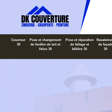
Couvreur
Pose et changement
Pose et réparation
Ravaleme
30
de fenêtre de toit et
de faîtage et
de façad
Velux 30
faîtière 30
30