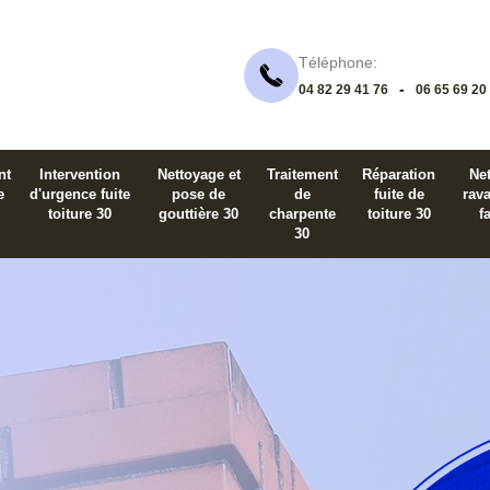
Téléphone:
-
04 82 29 41 76
06 65 69 20
nt
Intervention
Nettoyage et
Traitement
Réparation
Net
e
d'urgence fuite
pose de
de
fuite de
rav
toiture 30
gouttière 30
charpente
toiture 30
f
30