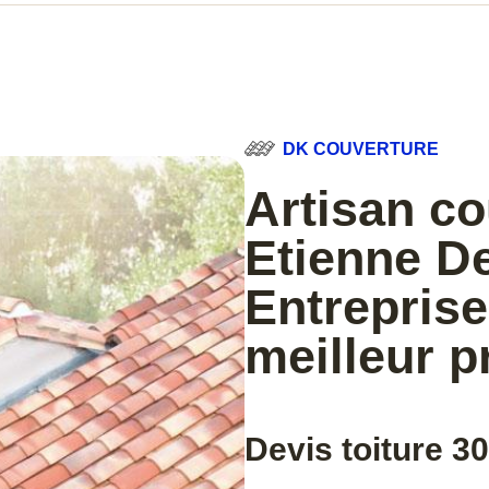
DK COUVERTURE
Artisan co
Etienne De
Entreprise
meilleur p
Devis toiture 3