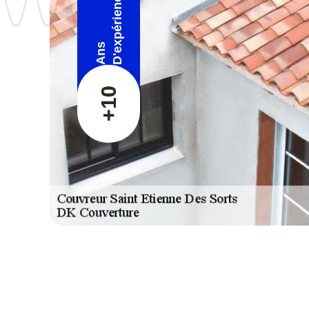
D'expérience
Ans
+10