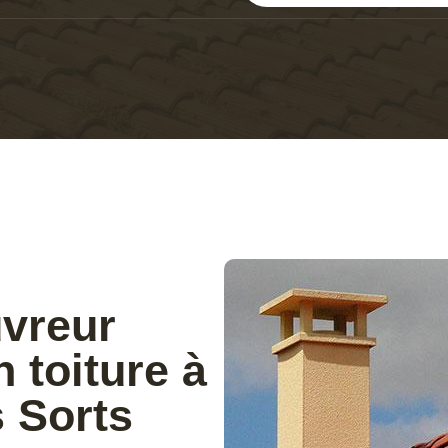
uvreur
 toiture à
s Sorts