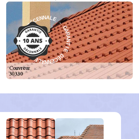
E
-
L
G
A
A
N
R
N
A
E
N
C
T
É
D
I
E
E
D
I
É
T
C
N
E
A
N
R
N
A
A
G
L
-
E