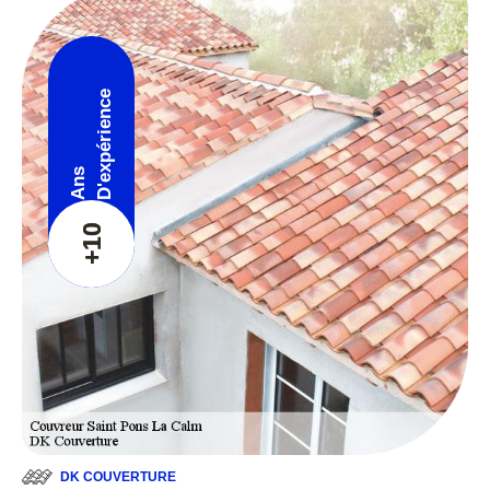
D'expérience
Ans
+10
DK COUVERTURE