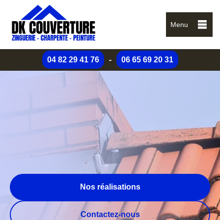
Menu
04 82 29 41 76
-
06 65 69 20 31
Nos réalisations
Contactez-nous