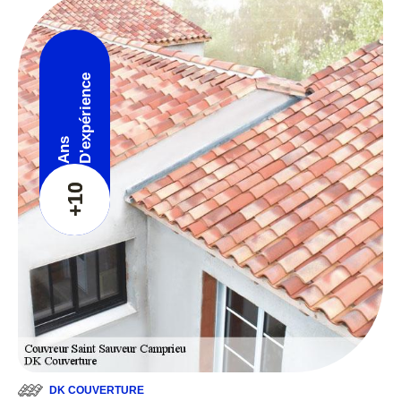
D'expérience
Ans
+10
DK COUVERTURE