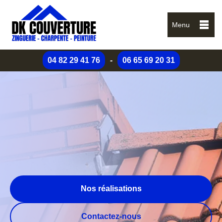
Menu
04 82 29 41 76
-
06 65 69 20 31
Nos réalisations
Contactez-nous