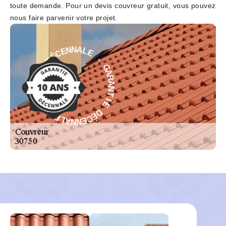
toute demande. Pour un devis couvreur gratuit, vous pouvez
nous faire parvenir votre projet.
E
-
L
A
G
N
A
N
R
E
A
C
N
É
T
D
I
E
E
I
D
T
É
N
C
A
E
R
N
A
N
G
A
-
L
E