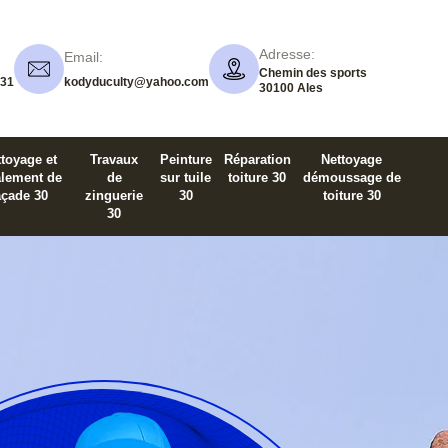
Adresse:
Email:
Chemin des sports
 31
kodyduculty@yahoo.com
30100 Ales
toyage et
Travaux
Peinture
Réparation
Nettoyage
alement de
de
sur tuile
toiture 30
démoussage de
açade 30
zinguerie
30
toiture 30
30