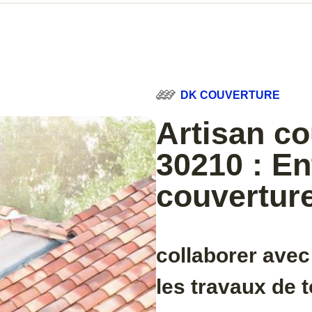
DK COUVERTURE
Artisan c
30210 : En
couverture
collaborer avec
les travaux de 