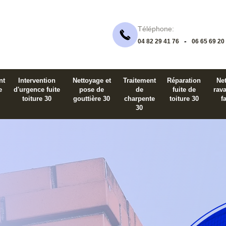
Téléphone:
-
04 82 29 41 76
06 65 69 20
nt
Intervention
Nettoyage et
Traitement
Réparation
Net
e
d'urgence fuite
pose de
de
fuite de
rav
toiture 30
gouttière 30
charpente
toiture 30
f
30