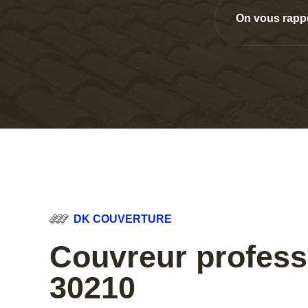
On vous rapp
DK COUVERTURE
Couvreur profess
30210