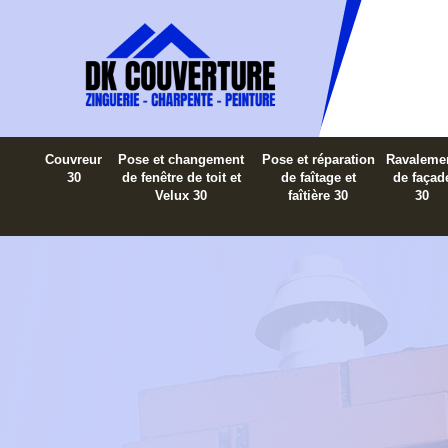
Couvreur
Pose et changement
Pose et réparation
Ravaleme
30
de fenêtre de toit et
de faîtage et
de façad
Velux 30
faîtière 30
30