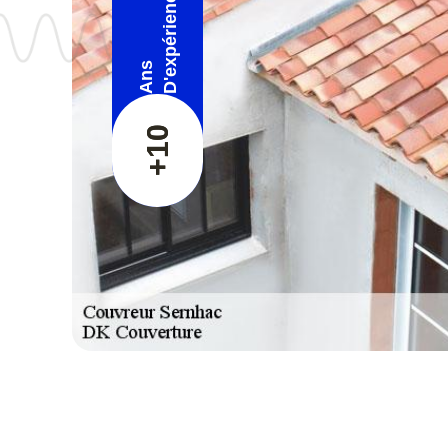
D'expérience
Ans
+10