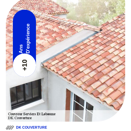
D'expérience
Ans
+10
DK COUVERTURE