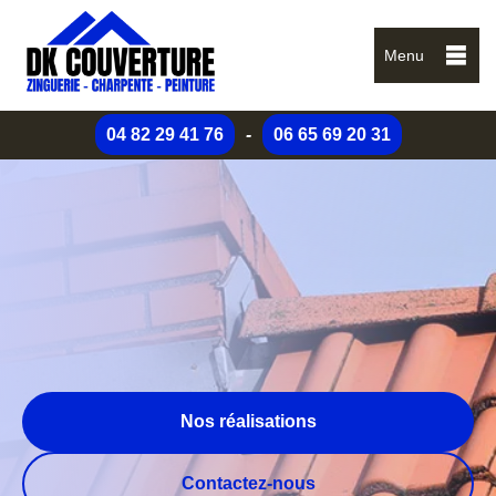
Menu
04 82 29 41 76
-
06 65 69 20 31
Nos réalisations
Contactez-nous