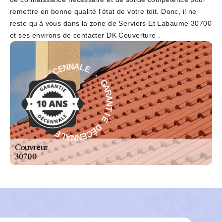
remettre en bonne qualité l’état de votre toit. Donc, il ne
reste qu’à vous dans la zone de Serviers Et Labaume 30700
et ses environs de contacter DK Couverture .
E
-
L
G
A
A
N
R
N
A
E
N
C
É
T
D
I
E
E
D
I
É
T
C
N
A
E
N
R
N
A
A
G
L
-
E