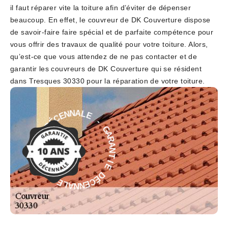
il faut réparer vite la toiture afin d’éviter de dépenser
beaucoup. En effet, le couvreur de DK Couverture dispose
de savoir-faire faire spécial et de parfaite compétence pour
vous offrir des travaux de qualité pour votre toiture. Alors,
qu’est-ce que vous attendez de ne pas contacter et de
garantir les couvreurs de DK Couverture qui se résident
dans Tresques 30330 pour la réparation de votre toiture.
E
-
L
A
G
N
A
N
R
E
A
C
N
É
T
D
I
E
E
D
I
T
É
N
C
A
E
R
N
A
N
G
A
L
-
E