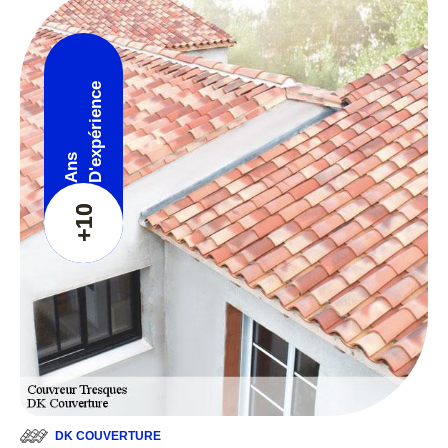
D'expérience
Ans
+10
DK COUVERTURE