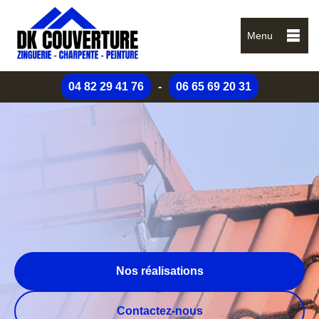
Menu
04 82 29 41 76
-
06 65 69 20 31
Nos réalisations
Contactez-nous