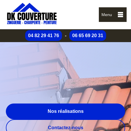
Menu
04 82 29 41 76
-
06 65 69 20 31
Nos réalisations
Contactez-nous