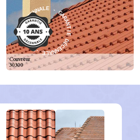
G
-
A
R
E
A
L
N
A
T
N
I
N
E
E
C
D
É
É
D
C
E
E
N
I
N
T
A
N
L
A
E
R
A
-
G