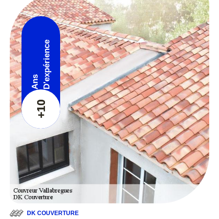
D'expérience
Ans
+10
DK COUVERTURE