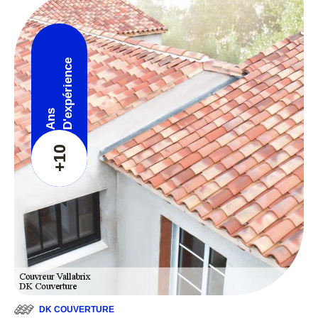
D'expérience
Ans
+10
DK COUVERTURE