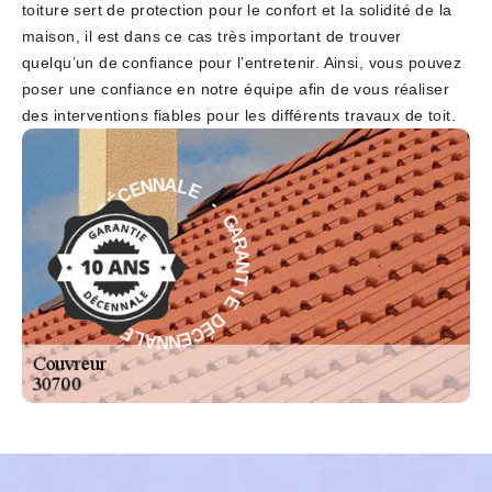
toiture sert de protection pour le confort et la solidité de la
maison, il est dans ce cas très important de trouver
quelqu’un de confiance pour l’entretenir. Ainsi, vous pouvez
poser une confiance en notre équipe afin de vous réaliser
des interventions fiables pour les différents travaux de toit.
E
-
L
G
A
A
N
R
N
A
E
N
C
T
É
D
I
E
E
D
I
É
T
C
N
E
A
N
R
N
A
A
G
L
-
E