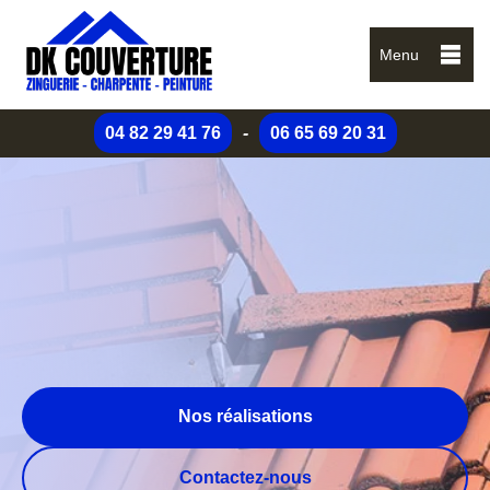
Menu
04 82 29 41 76
-
06 65 69 20 31
Nos réalisations
Contactez-nous