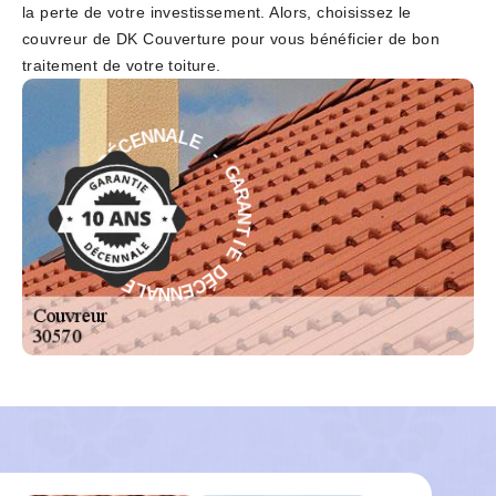
la perte de votre investissement. Alors, choisissez le
couvreur de DK Couverture pour vous bénéficier de bon
traitement de votre toiture.
E
-
L
G
A
A
N
R
N
A
E
N
C
T
É
I
D
E
E
D
I
É
T
C
N
E
A
N
R
N
A
A
G
L
-
E