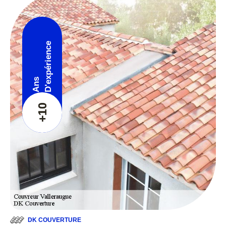
D'expérience
Ans
+10
DK COUVERTURE