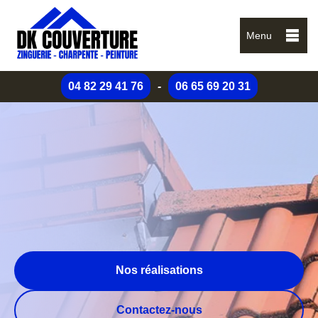
Menu
04 82 29 41 76
-
06 65 69 20 31
Nos réalisations
Contactez-nous