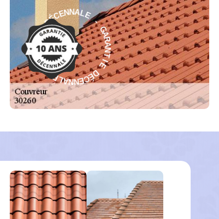
E
L
-
A
N
G
N
A
E
R
C
A
É
N
D
T
I
E
E
I
T
D
N
É
A
C
R
E
A
N
G
N
A
-
L
E