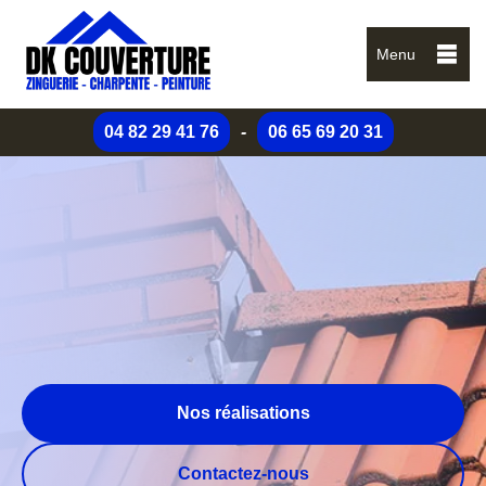
Menu
04 82 29 41 76
-
06 65 69 20 31
Nos réalisations
Contactez-nous