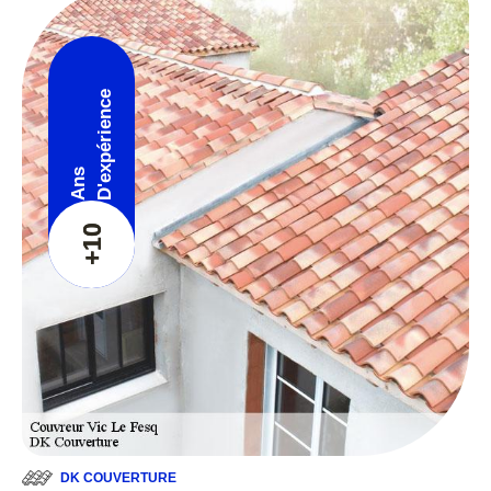
D'expérience
Ans
+10
DK COUVERTURE