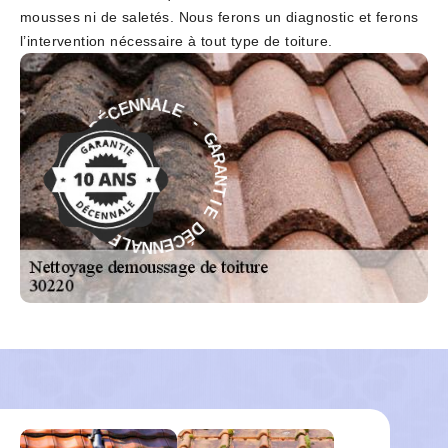
mousses ni de saletés. Nous ferons un diagnostic et ferons
l’intervention nécessaire à tout type de toiture.
E
-
L
A
G
N
A
N
R
E
A
C
N
É
T
D
I
E
E
D
I
T
É
N
C
A
E
R
N
A
N
G
A
-
L
E