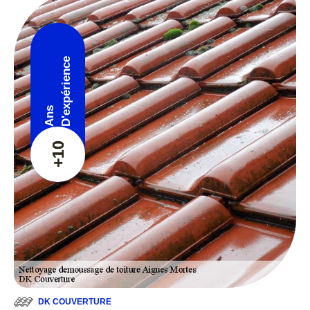
D'expérience
Ans
+10
DK COUVERTURE