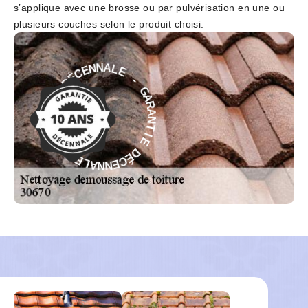
s’applique avec une brosse ou par pulvérisation en une ou
plusieurs couches selon le produit choisi.
E
-
L
A
G
N
A
N
R
E
A
C
N
É
T
D
I
E
E
D
I
T
É
N
C
A
E
R
N
A
N
G
A
L
-
E