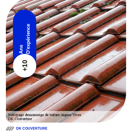
D'expérience
Ans
+10
DK COUVERTURE