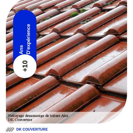
D'expérience
Ans
+10
DK COUVERTURE