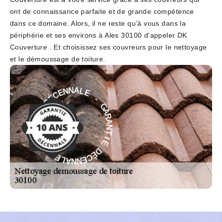
ont de connaissance parfaite et de grande compétence
dans ce domaine. Alors, il ne reste qu’à vous dans la
périphérie et ses environs à Ales 30100 d’appeler DK
Couverture . Et choisissez ses couvreurs pour le nettoyage
et le démoussage de toiture.
E
-
L
G
A
A
N
R
N
A
E
N
C
T
É
I
D
E
E
D
I
É
T
C
N
E
A
N
R
N
A
A
G
L
-
E