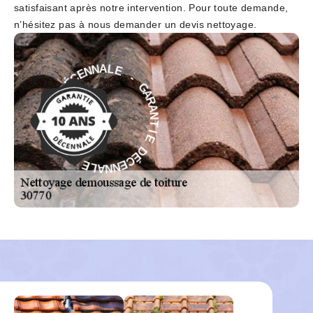
satisfaisant après notre intervention. Pour toute demande,
n’hésitez pas à nous demander un devis nettoyage.
-
G
E
A
L
R
A
A
N
N
N
T
E
I
C
E
É
D
D
É
E
C
E
I
T
N
N
N
A
A
R
L
A
E
G
-