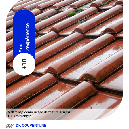
D'expérience
Ans
+10
DK COUVERTURE