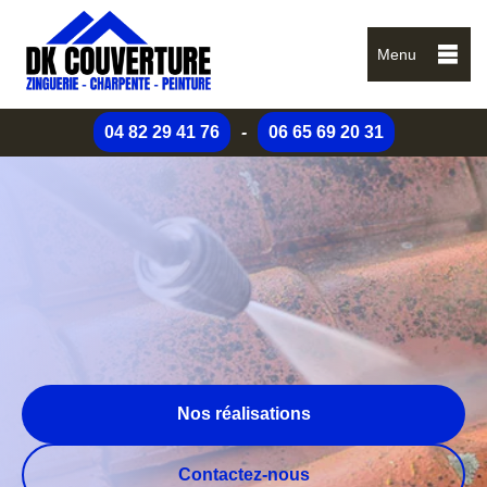
Menu
04 82 29 41 76
-
06 65 69 20 31
Nos réalisations
Contactez-nous