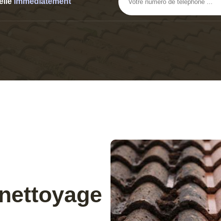
elle
immediatement
 nettoyage