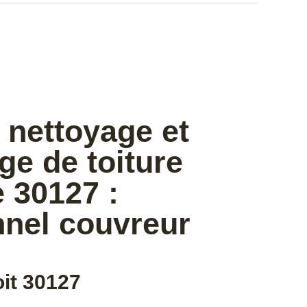
 nettoyage et
e de toiture
 30127 :
nnel couvreur
oit 30127