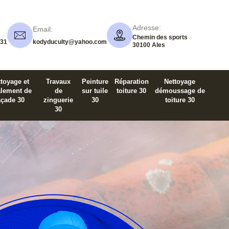
Adresse:
Email:
Chemin des sports
 31
kodyduculty@yahoo.com
30100 Ales
toyage et
Travaux
Peinture
Réparation
Nettoyage
alement de
de
sur tuile
toiture 30
démoussage de
açade 30
zinguerie
30
toiture 30
30