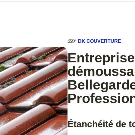
DK COUVERTURE
Entreprise
démoussag
Bellegarde
Professio
Étanchéité de t