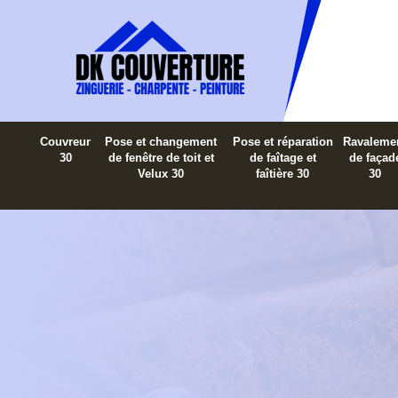
Couvreur
Pose et changement
Pose et réparation
Ravaleme
30
de fenêtre de toit et
de faîtage et
de façad
Velux 30
faîtière 30
30