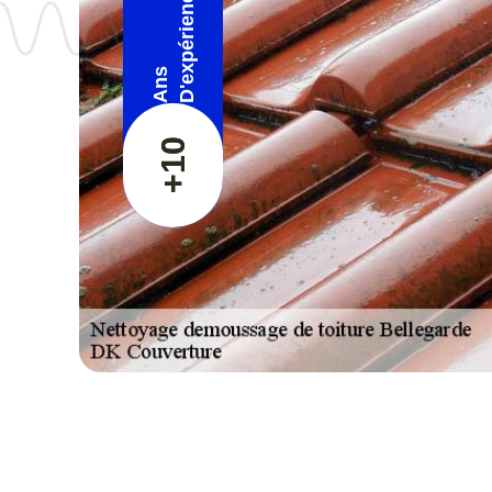
D'expérience
Ans
+10