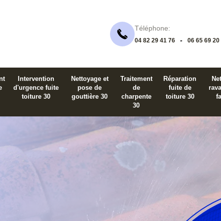
Téléphone:
-
04 82 29 41 76
06 65 69 20
nt
Intervention
Nettoyage et
Traitement
Réparation
Net
e
d'urgence fuite
pose de
de
fuite de
rav
toiture 30
gouttière 30
charpente
toiture 30
f
30