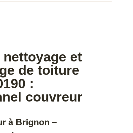
 nettoyage et
e de toiture
0190 :
nnel couvreur
r à Brignon –