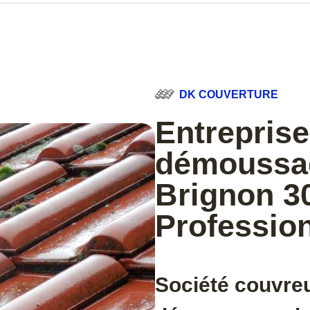
DK COUVERTURE
Entreprise
démoussag
Brignon 3
Professio
Société couvreu