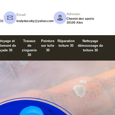
Adresse:
Email:
Chemin des sports
 31
kodyduculty@yahoo.com
30100 Ales
toyage et
Travaux
Peinture
Réparation
Nettoyage
alement de
de
sur tuile
toiture 30
démoussage de
açade 30
zinguerie
30
toiture 30
30