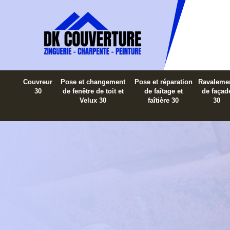
Couvreur
Pose et changement
Pose et réparation
Ravaleme
30
de fenêtre de toit et
de faîtage et
de façad
Velux 30
faîtière 30
30