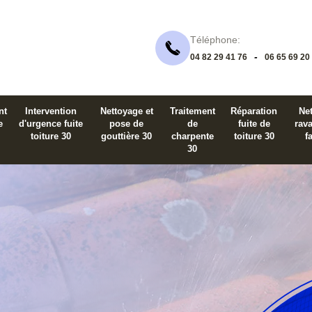
Téléphone:
-
04 82 29 41 76
06 65 69 20
nt
Intervention
Nettoyage et
Traitement
Réparation
Net
e
d'urgence fuite
pose de
de
fuite de
rav
toiture 30
gouttière 30
charpente
toiture 30
f
30