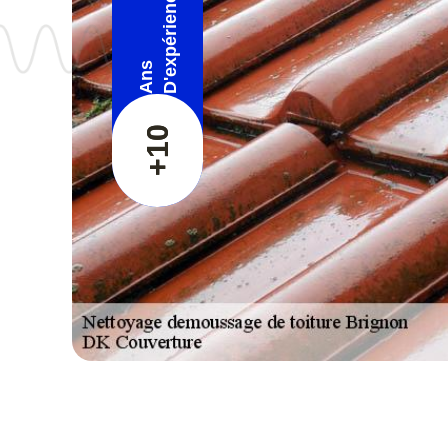
D'expérience
Ans
+10