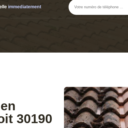
elle
immediatement
 en
it 30190