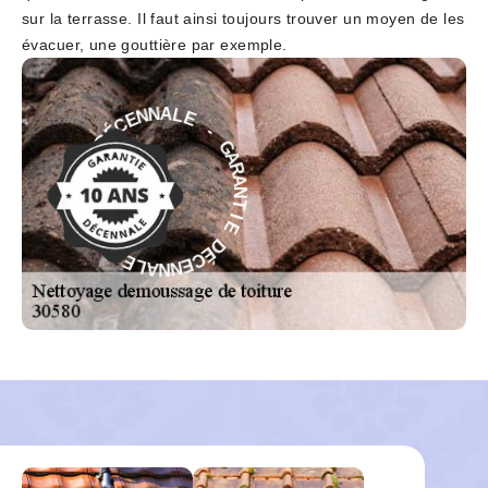
sur la terrasse. Il faut ainsi toujours trouver un moyen de les
évacuer, une gouttière par exemple.
-
E
L
G
A
A
N
R
N
A
E
N
C
T
É
I
D
E
E
D
I
É
T
C
N
E
A
N
R
N
A
A
G
L
-
E