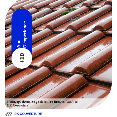
D'expérience
Ans
+10
DK COUVERTURE