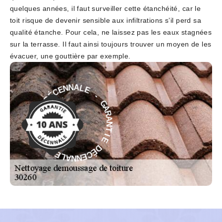
quelques années, il faut surveiller cette étanchéité, car le
toit risque de devenir sensible aux infiltrations s’il perd sa
qualité étanche. Pour cela, ne laissez pas les eaux stagnées
sur la terrasse. Il faut ainsi toujours trouver un moyen de les
évacuer, une gouttière par exemple.
-
E
L
G
A
A
N
R
N
A
E
N
C
T
É
I
D
E
E
D
I
É
T
C
N
E
A
N
R
N
A
A
G
L
-
E