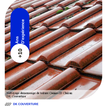
D'expérience
Ans
+10
DK COUVERTURE