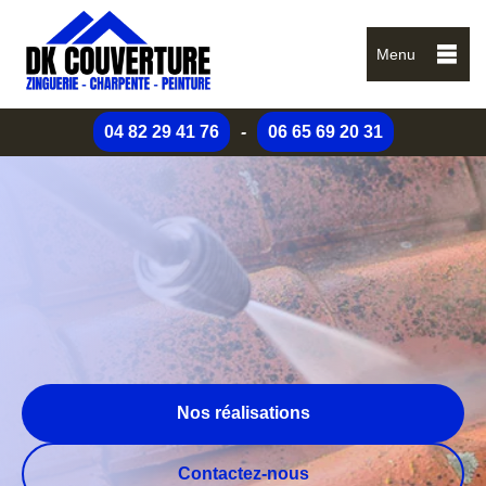
Menu
04 82 29 41 76
-
06 65 69 20 31
Nos réalisations
Contactez-nous