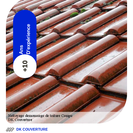
D'expérience
Ans
+10
DK COUVERTURE