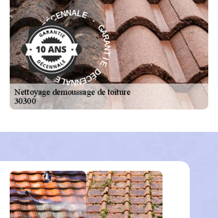
-
E
L
G
A
A
N
R
N
A
E
N
C
T
É
I
D
E
E
D
I
É
T
C
N
E
A
N
R
N
A
A
G
L
-
E