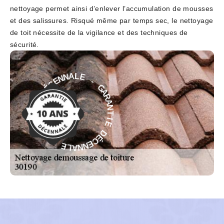
nettoyage permet ainsi d’enlever l’accumulation de mousses
et des salissures. Risqué même par temps sec, le nettoyage
de toit nécessite de la vigilance et des techniques de
sécurité.
-
G
A
E
R
L
A
A
N
N
T
N
I
E
E
C
É
D
D
É
C
E
E
I
N
T
N
N
A
A
L
R
E
A
G
-