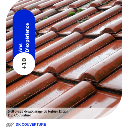
D'expérience
Ans
+10
DK COUVERTURE