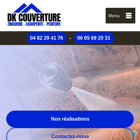
Menu
04 82 29 41 76
-
06 65 69 20 31
Nos réalisations
Contactez-nous