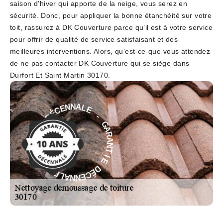
saison d’hiver qui apporte de la neige, vous serez en
sécurité. Donc, pour appliquer la bonne étanchéité sur votre
toit, rassurez à DK Couverture parce qu’il est à votre service
pour offrir de qualité de service satisfaisant et des
meilleures interventions. Alors, qu’est-ce-que vous attendez
de ne pas contacter DK Couverture qui se siège dans
Durfort Et Saint Martin 30170.
E
-
L
A
G
N
A
N
R
E
A
C
N
É
T
D
I
E
E
I
D
T
É
N
C
A
E
R
N
A
N
G
A
-
L
E