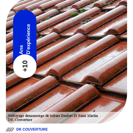
D'expérience
Ans
+10
DK COUVERTURE