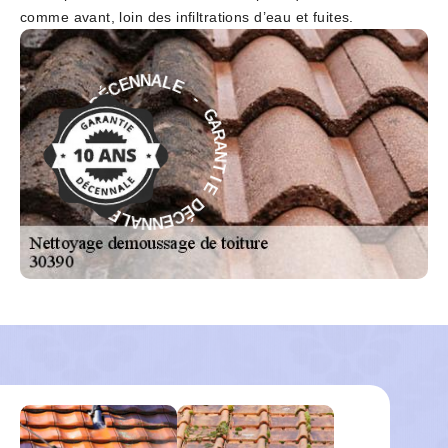
comme avant, loin des infiltrations d’eau et fuites.
E
-
L
A
G
N
A
N
R
E
A
C
N
É
T
D
I
E
E
D
I
T
É
N
C
A
E
R
N
A
N
G
A
-
L
E