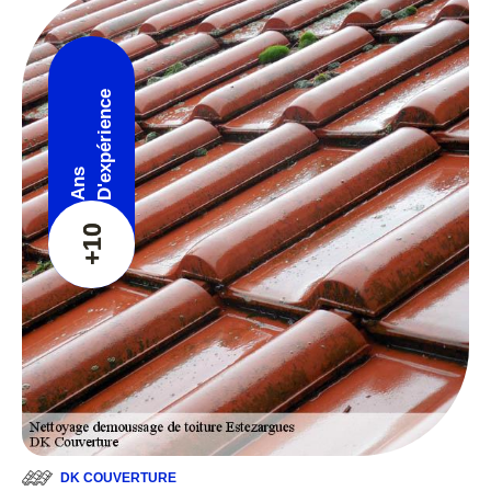
D'expérience
Ans
+10
DK COUVERTURE