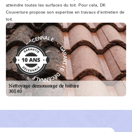
atteindre toutes les surfaces du toit. Pour cela, DK
Couverture propose son expertise en travaux d’entretien de
toit.
E
-
L
A
G
N
A
N
R
E
A
C
N
É
T
D
I
E
E
D
I
T
É
N
C
A
E
R
N
A
N
G
A
-
L
E