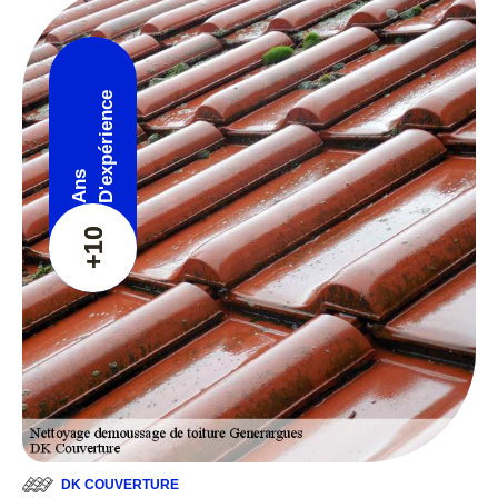
D'expérience
Ans
+10
DK COUVERTURE