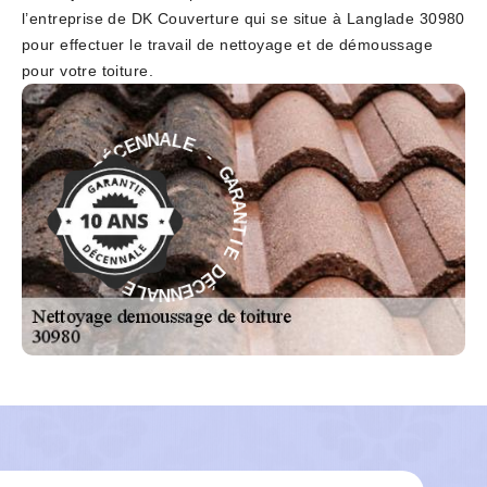
l’entreprise de DK Couverture qui se situe à Langlade 30980
pour effectuer le travail de nettoyage et de démoussage
pour votre toiture.
-
E
L
G
A
A
N
R
N
A
E
N
C
T
É
I
D
E
E
D
I
É
T
C
N
E
A
N
R
N
A
A
G
L
-
E