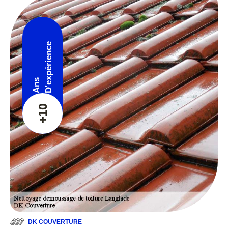
D'expérience
Ans
+10
DK COUVERTURE