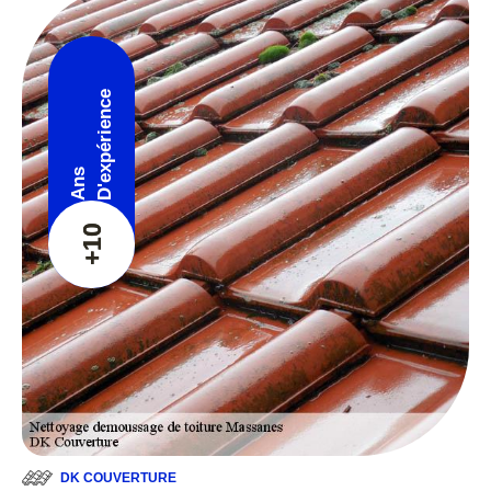
D'expérience
Ans
+10
DK COUVERTURE