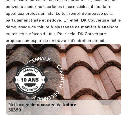
pouvoir accéder aux surfaces inaccessibles, il faut faire
appel aux professionnels. Le toit rempli de mousse sera
parfaitement traité et nettoyé. En effet, DK Couverture fait le
démoussage de toiture à Massanes de manière à atteindre
toutes les surfaces du toit. Pour cela, DK Couverture
propose son expertise en travaux d’entretien de toit.
-
E
G
L
A
A
R
N
A
N
N
E
T
C
I
É
E
D
D
E
É
I
C
T
E
N
N
A
N
R
A
A
L
G
E
-