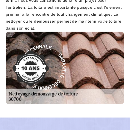
ternit, nous vous conseillons de faire un projet pour
l’entretien. La toiture est importante puisque c’est l’élément
premier à la rencontre de tout changement climatique. Le
nettoyer ou le démousser permet de maintenir votre toiture
dans son éclat.
-
E
L
G
A
A
N
R
N
A
E
N
C
T
É
I
D
E
E
D
É
I
T
C
N
E
A
N
R
N
A
A
G
L
E
-