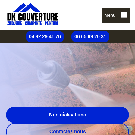
Menu
04 82 29 41 76
-
06 65 69 20 31
Nos réalisations
Contactez-nous