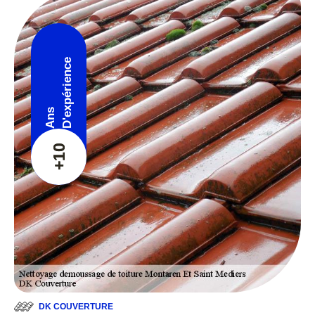
D'expérience
Ans
+10
DK COUVERTURE